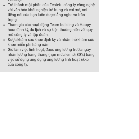
Phúc lợi:
Trở thành một phần của Ecotek - công ty công nghệ
với văn hóa khởi nghiệp trẻ trung và cởi mở, nơi
tiếng nói của bạn luôn được lắng nghe và trân
trọng.
Tham gia các hoạt động Team building và Happy
hour định kỳ, du lịch và sự kiện thường niên với quy
mô công ty và tập đoàn.
Được khám sức khỏe định kỳ và nhận thẻ khám sức
khỏe miễn phí hàng năm.
Giờ làm việc linh hoạt, được ứng lương trước ngày
nhận lương hàng tháng (hạn mức lên tới 80%) bằng
việc sử dụng ứng dụng ứng lương linh hoạt Ekko
của công ty.
Thời gian làm việc:
09:00 - 18:00 từ Thứ 02 -Thứ 06 | Nghỉ Thứ 07 –
Chủ Nhật.
Văn phòng làm việc: Tòa nhà Ecotek - Công viên
mùa Hạ - Khu đô thị Ecopark - X. Xuân Quan - H.
Văn Giang - T. Hưng Yên
Liên hệ ứng tuyển:
Ứng viên ứng tuyển bằng cách gửi CV về hòm mail:
HR@ecotekcorp.com
Tiêu đề email và CV ghi rõ: 2023-CV-[Tên vị trí ứng
tuyển]-[Họ tên ứng viên]
Ví dụ: 2023-CV-Senior Customer Success-Nguyen