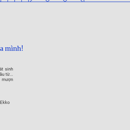
ủa mình!
át sinh
u từ...
ay mượn
 Ekko